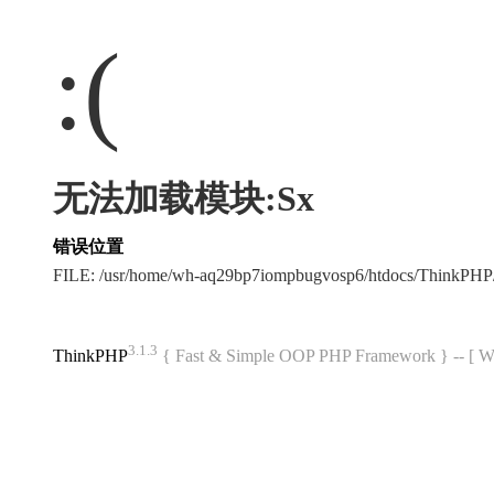
:(
无法加载模块:Sx
错误位置
FILE: /usr/home/wh-aq29bp7iompbugvosp6/htdocs/ThinkPH
3.1.3
ThinkPHP
{ Fast & Simple OOP PHP Framework } -- 