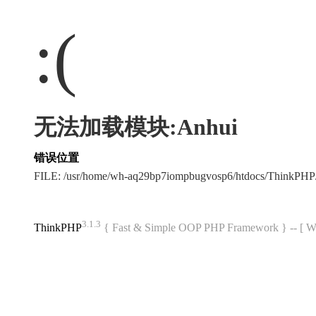
:(
无法加载模块:Anhui
错误位置
FILE: /usr/home/wh-aq29bp7iompbugvosp6/htdocs/ThinkPH
3.1.3
ThinkPHP
{ Fast & Simple OOP PHP Framework } -- 