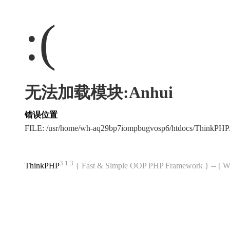
:(
无法加载模块:Anhui
错误位置
FILE: /usr/home/wh-aq29bp7iompbugvosp6/htdocs/ThinkPH
3.1.3
ThinkPHP
{ Fast & Simple OOP PHP Framework } -- 