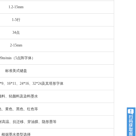
1.2-15mm
1-5
行
34
点
2-15mm
20m/min
（
5
点阵字体）
标准美式键盘
*9
、
16*11
、
24*16
、
32*24
及其塔形字体
颜料、轻颜料及染料墨水
色、黄色、黑色、红色等
耐高温、抗迁移、穿油膜、隐形墨等
根据墨水类型选择