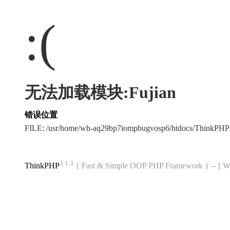
:(
无法加载模块:Fujian
错误位置
FILE: /usr/home/wh-aq29bp7iompbugvosp6/htdocs/ThinkPH
3.1.3
ThinkPHP
{ Fast & Simple OOP PHP Framework } -- 