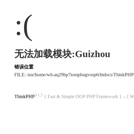
:(
无法加载模块:Guizhou
错误位置
FILE: /usr/home/wh-aq29bp7iompbugvosp6/htdocs/ThinkPH
3.1.3
ThinkPHP
{ Fast & Simple OOP PHP Framework } -- 