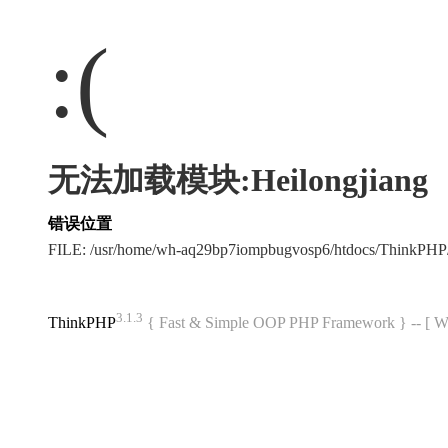
:(
无法加载模块:Heilongjiang
错误位置
FILE: /usr/home/wh-aq29bp7iompbugvosp6/htdocs/ThinkPH
3.1.3
ThinkPHP
{ Fast & Simple OOP PHP Framework } -- 