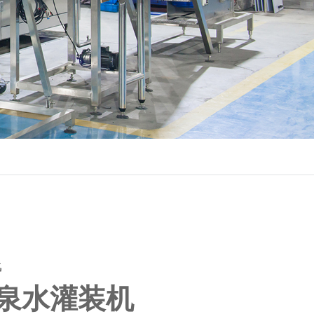
线
泉水灌装机