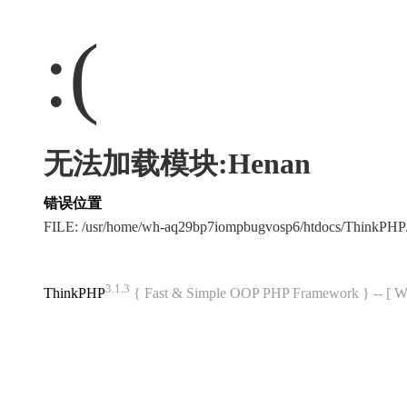
:(
无法加载模块:Henan
错误位置
FILE: /usr/home/wh-aq29bp7iompbugvosp6/htdocs/ThinkPH
3.1.3
ThinkPHP
{ Fast & Simple OOP PHP Framework } -- 