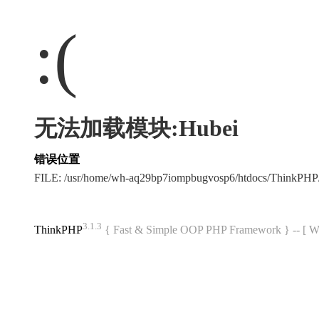
:(
无法加载模块:Hubei
错误位置
FILE: /usr/home/wh-aq29bp7iompbugvosp6/htdocs/ThinkPH
3.1.3
ThinkPHP
{ Fast & Simple OOP PHP Framework } -- 