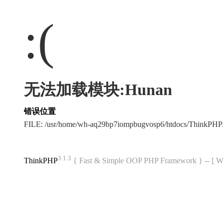
:(
无法加载模块:Hunan
错误位置
FILE: /usr/home/wh-aq29bp7iompbugvosp6/htdocs/ThinkPH
3.1.3
ThinkPHP
{ Fast & Simple OOP PHP Framework } -- 