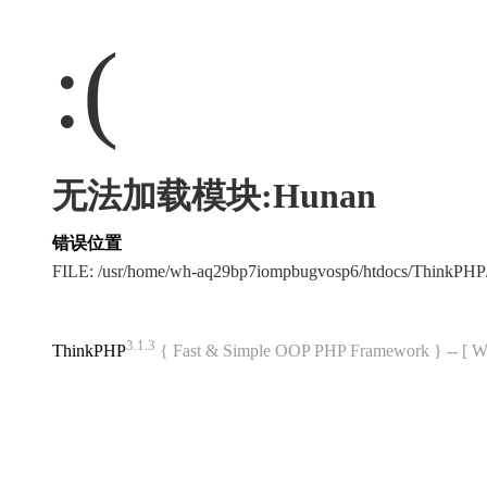
:(
无法加载模块:Hunan
错误位置
FILE: /usr/home/wh-aq29bp7iompbugvosp6/htdocs/ThinkPH
3.1.3
ThinkPHP
{ Fast & Simple OOP PHP Framework } -- 