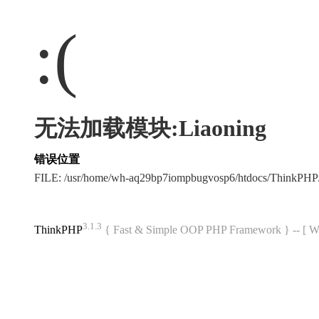
:(
无法加载模块:Liaoning
错误位置
FILE: /usr/home/wh-aq29bp7iompbugvosp6/htdocs/ThinkPH
3.1.3
ThinkPHP
{ Fast & Simple OOP PHP Framework } -- 