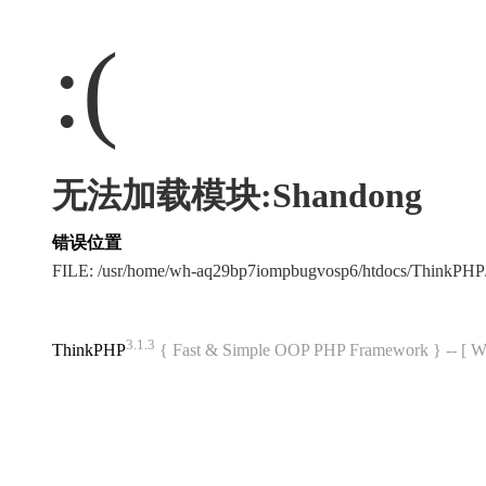
:(
无法加载模块:Shandong
错误位置
FILE: /usr/home/wh-aq29bp7iompbugvosp6/htdocs/ThinkPH
3.1.3
ThinkPHP
{ Fast & Simple OOP PHP Framework } -- 