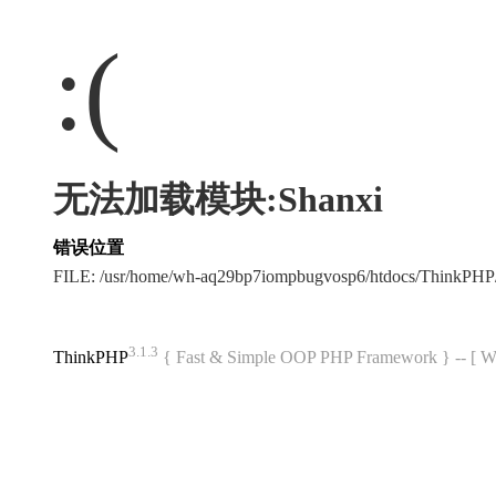
:(
无法加载模块:Shanxi
错误位置
FILE: /usr/home/wh-aq29bp7iompbugvosp6/htdocs/ThinkPH
3.1.3
ThinkPHP
{ Fast & Simple OOP PHP Framework } -- 