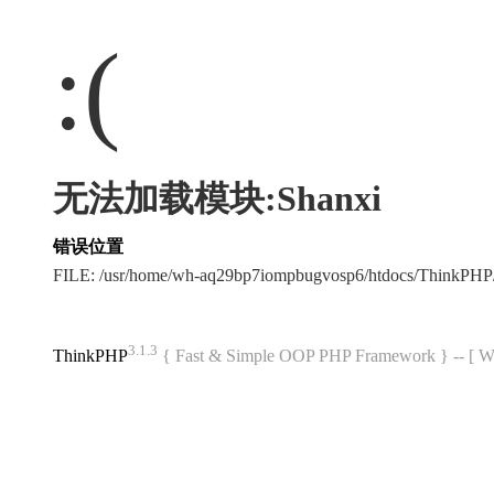
:(
无法加载模块:Shanxi
错误位置
FILE: /usr/home/wh-aq29bp7iompbugvosp6/htdocs/ThinkPH
3.1.3
ThinkPHP
{ Fast & Simple OOP PHP Framework } -- 