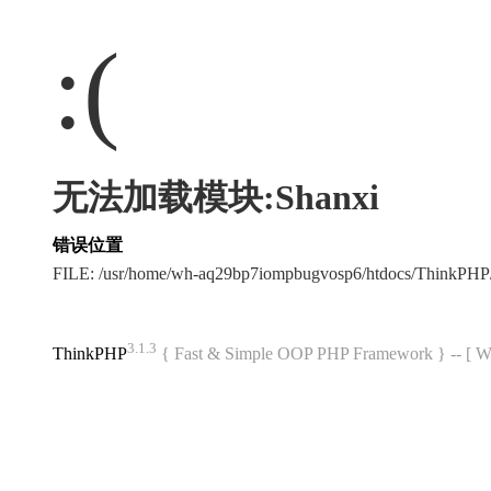
:(
无法加载模块:Shanxi
错误位置
FILE: /usr/home/wh-aq29bp7iompbugvosp6/htdocs/ThinkPH
3.1.3
ThinkPHP
{ Fast & Simple OOP PHP Framework } -- 