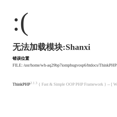
:(
无法加载模块:Shanxi
错误位置
FILE: /usr/home/wh-aq29bp7iompbugvosp6/htdocs/ThinkPH
3.1.3
ThinkPHP
{ Fast & Simple OOP PHP Framework } -- 