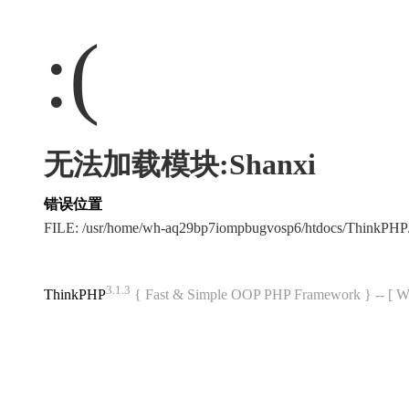
:(
无法加载模块:Shanxi
错误位置
FILE: /usr/home/wh-aq29bp7iompbugvosp6/htdocs/ThinkPH
3.1.3
ThinkPHP
{ Fast & Simple OOP PHP Framework } -- 