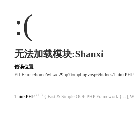
:(
无法加载模块:Shanxi
错误位置
FILE: /usr/home/wh-aq29bp7iompbugvosp6/htdocs/ThinkPH
3.1.3
ThinkPHP
{ Fast & Simple OOP PHP Framework } -- 