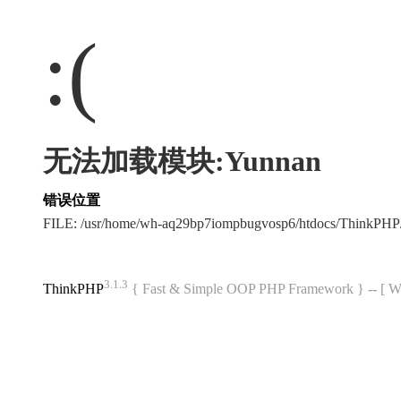
:(
无法加载模块:Yunnan
错误位置
FILE: /usr/home/wh-aq29bp7iompbugvosp6/htdocs/ThinkPH
3.1.3
ThinkPHP
{ Fast & Simple OOP PHP Framework } -- 