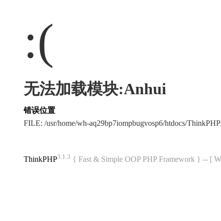
:(
无法加载模块:Anhui
错误位置
FILE: /usr/home/wh-aq29bp7iompbugvosp6/htdocs/ThinkPH
3.1.3
ThinkPHP
{ Fast & Simple OOP PHP Framework } -- 