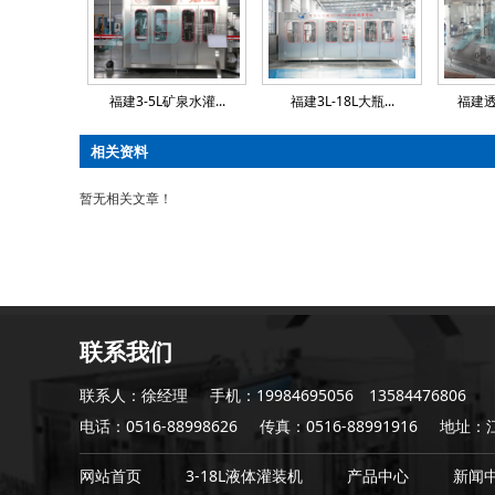
福建3-5L矿泉水灌...
福建3L-18L大瓶...
福建
相关资料
暂无相关文章！
联系我们
联系人：徐经理
手机：19984695056 13584476806
电话：0516-88998626
传真：0516-88991916
地址：
网站首页
3-18L液体灌装机
产品中心
新闻