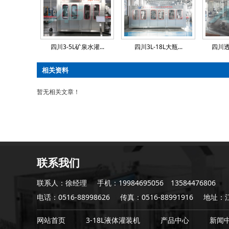
四川3-5L矿泉水灌...
四川3L-18L大瓶...
四川
相关资料
暂无相关文章！
联系我们
联系人：徐经理
手机：19984695056 13584476806
电话：0516-88998626
传真：0516-88991916
地址：
网站首页
3-18L液体灌装机
产品中心
新闻