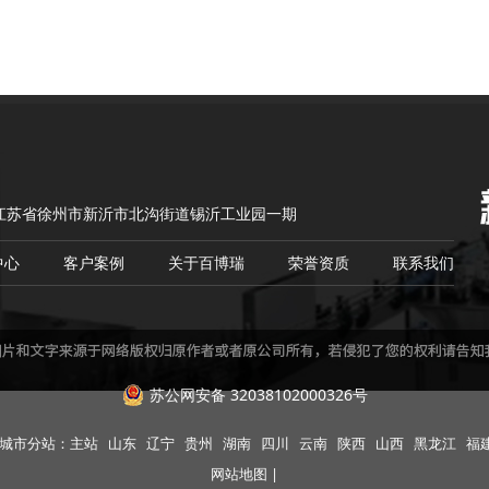
江苏省徐州市新沂市北沟街道锡沂工业园一期
中心
客户案例
关于百博瑞
荣誉资质
联系我们
苏公网安备 32038102000326号
市分站：
主站
山东
辽宁
贵州
湖南
四川
云南
陕西
山西
黑龙江
福
网站地图
|