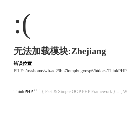
:(
无法加载模块:Zhejiang
错误位置
FILE: /usr/home/wh-aq29bp7iompbugvosp6/htdocs/ThinkPH
3.1.3
ThinkPHP
{ Fast & Simple OOP PHP Framework } -- 