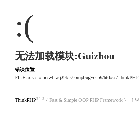
:(
无法加载模块:Guizhou
错误位置
FILE: /usr/home/wh-aq29bp7iompbugvosp6/htdocs/ThinkPH
3.1.3
ThinkPHP
{ Fast & Simple OOP PHP Framework } -- 