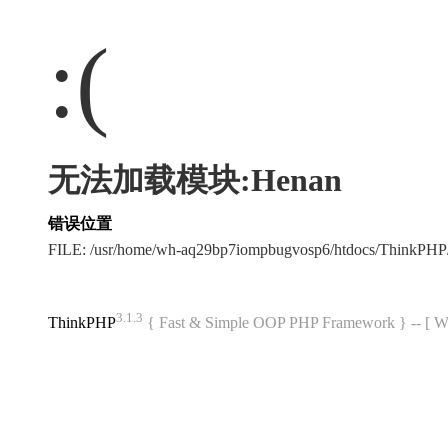
:(
无法加载模块:Henan
错误位置
FILE: /usr/home/wh-aq29bp7iompbugvosp6/htdocs/ThinkPH
3.1.3
ThinkPHP
{ Fast & Simple OOP PHP Framework } -- 