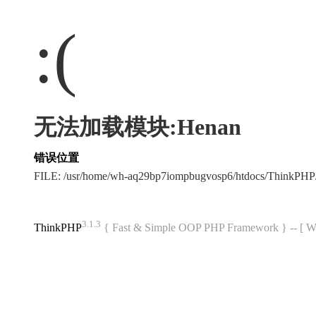
:(
无法加载模块:Henan
错误位置
FILE: /usr/home/wh-aq29bp7iompbugvosp6/htdocs/ThinkPH
3.1.3
ThinkPHP
{ Fast & Simple OOP PHP Framework } -- 