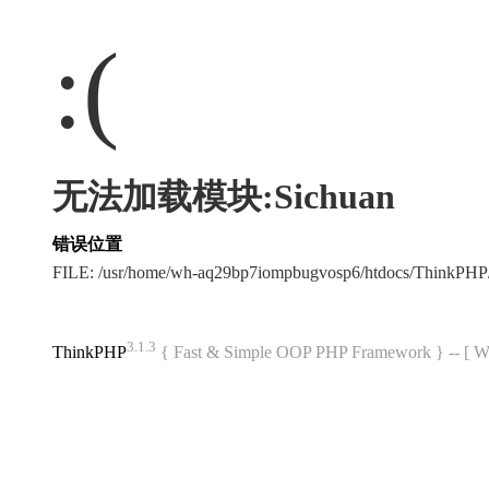
:(
无法加载模块:Sichuan
错误位置
FILE: /usr/home/wh-aq29bp7iompbugvosp6/htdocs/ThinkPH
3.1.3
ThinkPHP
{ Fast & Simple OOP PHP Framework } -- 