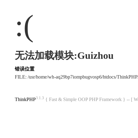
:(
无法加载模块:Guizhou
错误位置
FILE: /usr/home/wh-aq29bp7iompbugvosp6/htdocs/ThinkPH
3.1.3
ThinkPHP
{ Fast & Simple OOP PHP Framework } -- 