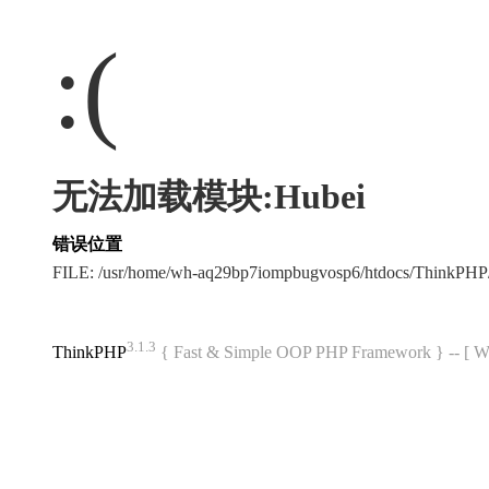
:(
无法加载模块:Hubei
错误位置
FILE: /usr/home/wh-aq29bp7iompbugvosp6/htdocs/ThinkPH
3.1.3
ThinkPHP
{ Fast & Simple OOP PHP Framework } -- 