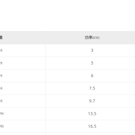
量
功率
(KW)
H
3
H
5
H
6
H
7.5
H
9.7
PH
13.5
PH
16.5