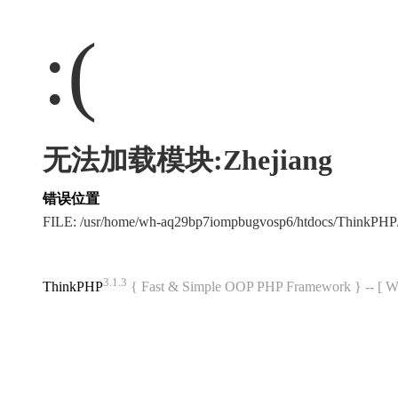
:(
无法加载模块:Zhejiang
错误位置
FILE: /usr/home/wh-aq29bp7iompbugvosp6/htdocs/ThinkPH
3.1.3
ThinkPHP
{ Fast & Simple OOP PHP Framework } -- 