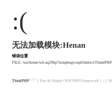
:(
无法加载模块:Henan
错误位置
FILE: /usr/home/wh-aq29bp7iompbugvosp6/htdocs/ThinkPH
3.1.3
ThinkPHP
{ Fast & Simple OOP PHP Framework } -- 