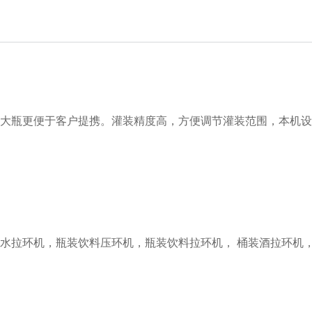
压环后大瓶更便于客户提携。灌装精度高，方便调节灌装范围，本机
装水拉环机，瓶装饮料压环机，瓶装饮料拉环机， 桶装酒拉环机