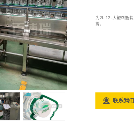
为2L-12L大塑料
携。
联系我