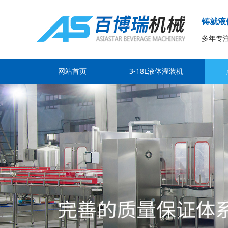
铸就液
多年专
网站首页
3-18L液体灌装机