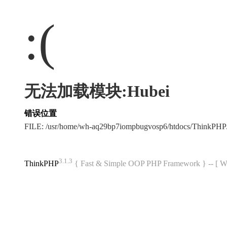
:(
无法加载模块:Hubei
错误位置
FILE: /usr/home/wh-aq29bp7iompbugvosp6/htdocs/ThinkPH
3.1.3
ThinkPHP
{ Fast & Simple OOP PHP Framework } -- 