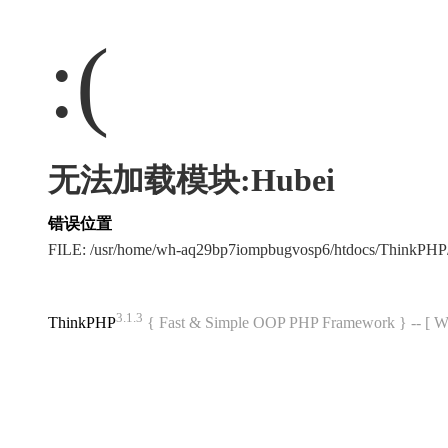
:(
无法加载模块:Hubei
错误位置
FILE: /usr/home/wh-aq29bp7iompbugvosp6/htdocs/ThinkPH
3.1.3
ThinkPHP
{ Fast & Simple OOP PHP Framework } -- 