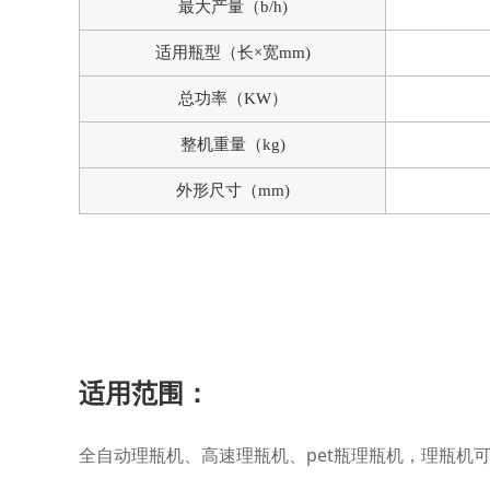
最大产量（
b/h)
适用瓶型（长×宽
mm)
总功率（
KW
）
整机重量（
kg)
外形尺寸（
mm)
适用范围：
全自动理瓶机、高速理瓶机、pet瓶理瓶机，理瓶机