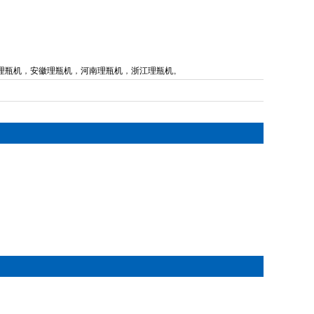
理瓶机
，
安徽理瓶机
，
河南理瓶机
，
浙江理瓶机
。