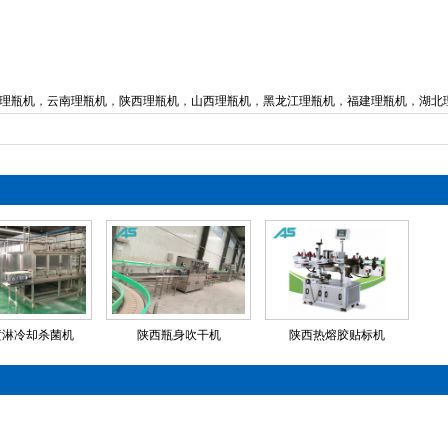
理瓶机
，
云南理瓶机
，
陕西理瓶机
，
山西理瓶机
，
黑龙江理瓶机
，
福建理瓶机
，
湖北
喷淋冷却杀菌机
陕西瓶身吹干机
陕西热熔胶贴标机