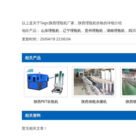
以上是关于Tags:陕西理瓶机厂家，陕西理瓶机价格的详细介绍
地区产品：
山东理瓶机
，
辽宁理瓶机
，
贵州理瓶机
，
湖南理瓶机
，
四川
更新时间：20/04/18 22:06:04
相关产品
陕西PET吹瓶机
陕西倒瓶杀菌机
陕西
相关资料
暂无相关文章！