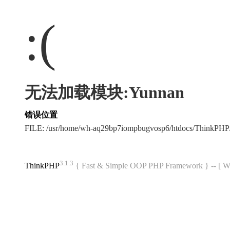
:(
无法加载模块:Yunnan
错误位置
FILE: /usr/home/wh-aq29bp7iompbugvosp6/htdocs/ThinkPH
3.1.3
ThinkPHP
{ Fast & Simple OOP PHP Framework } -- 