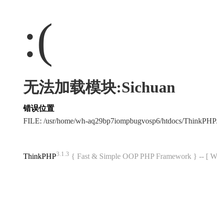
:(
无法加载模块:Sichuan
错误位置
FILE: /usr/home/wh-aq29bp7iompbugvosp6/htdocs/ThinkPH
3.1.3
ThinkPHP
{ Fast & Simple OOP PHP Framework } -- 