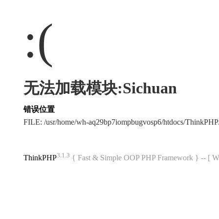
:(
无法加载模块:Sichuan
错误位置
FILE: /usr/home/wh-aq29bp7iompbugvosp6/htdocs/ThinkPH
3.1.3
ThinkPHP
{ Fast & Simple OOP PHP Framework } -- 