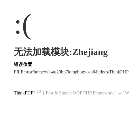
:(
无法加载模块:Zhejiang
错误位置
FILE: /usr/home/wh-aq29bp7iompbugvosp6/htdocs/ThinkPH
3.1.3
ThinkPHP
{ Fast & Simple OOP PHP Framework } -- 